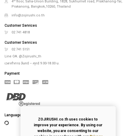
th
4
floor, Saha-Union Building, 1828, Sukhumvit road, Prakhanong-Tai,
Prakanong, Bangkok,10260, Thailand
info@zojirushi.co.th
Customer Services
02 741 4818
Customer Services
02 741 5151
Line OA. @Zojirushi_th
เวลาทำการ จันทร์ – ศุกร์ 9.00-18.00 น.
Payment
Language
ZOJIRUSHI.co.th uses cookies to
improve your experience. By using our
website, you are consenting to our