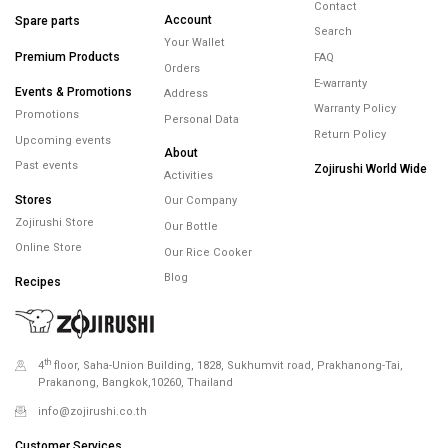
Contact
Account
Spare parts
Search
Your Wallet
Premium Products
FAQ
Orders
E-warranty
Events & Promotions
Address
Warranty Policy
Promotions
Personal Data
Return Policy
Upcoming events
About
Past events
Zojirushi World Wide
Activities
Stores
Our Company
Zojirushi Store
Our Bottle
Online Store
Our Rice Cooker
Blog
Recipes
th
4
floor, Saha-Union Building, 1828, Sukhumvit road, Prakhanong-Tai,
Prakanong, Bangkok,10260, Thailand
info@zojirushi.co.th
Customer Services