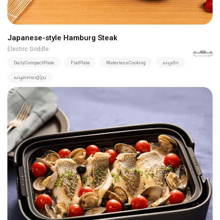
Japanese-style Hamburg Steak
Electric Griddle
DailyCompactPlate
FlatPlate
WaterlessCooking
เมนูเด็ก
เมนูอาหารญี่ปุ่น