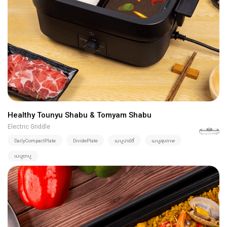
Healthy Tounyu Shabu & Tomyam Shabu
Electric Griddle
DailyCompactPlate
DividePlate
เมนูปาร์ตี้
เมนูสุขภาพ
เมนูชาบู