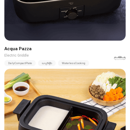
Acqua Pazza
Electric Griddle
DailyCompactPlate
เมนูซีฟู๊ด
WaterlessCooking