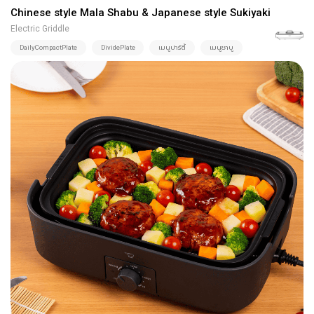
Chinese style Mala Shabu & Japanese style Sukiyaki
Electric Griddle
DailyCompactPlate
DividePlate
เมนูปาร์ตี้
เมนูชาบู