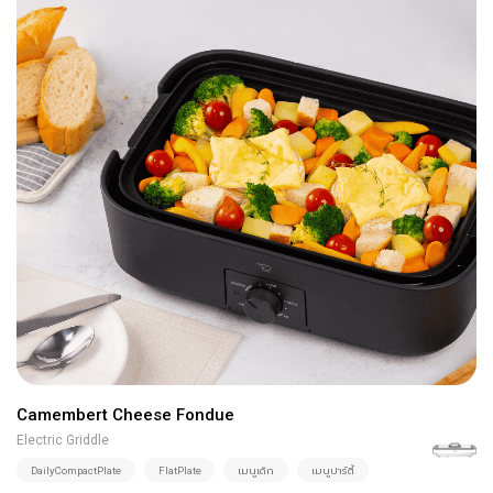
Camembert Cheese Fondue
Electric Griddle
DailyCompactPlate
FlatPlate
เมนูเด็ก
เมนูปาร์ตี้