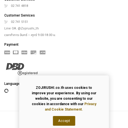
02 741 4818
Customer Services
02 741 5151
Line OA. @Zojirushi_th
เวลาทำการ จันทร์ – ศุกร์ 9.00-18.00 น.
Payment
Language
ZOJIRUSHI.co.th uses cookies to
improve your experience. By using our
website, you are consenting to our
cookies in accordance with our
Privacy
and Cookie Statement.
Accept
2026
© All Rights Reserved.