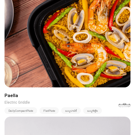
Paella
Electric Griddle
DailyCompactPlate
FlatPlate
เมนูปาร์ตี้
เมนูซีฟู๊ด