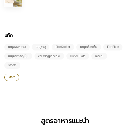
แท็ก
เมนูของหวาน
เมนูชาบู
RiceCooker
เมนูเครื่องดื่ม
FlatPlate
เมนูอาหารญี่ปุ่น
corndogpancake
DividePlate
mochi
smore
More
สูตรอาหารแนะนำ