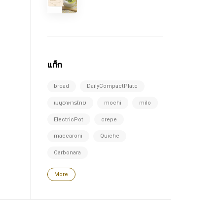
แท็ก
bread
DailyCompactPlate
เมนูอาหารไทย
mochi
milo
ElectricPot
crepe
maccaroni
Quiche
Carbonara
More