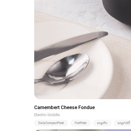
Camembert Cheese Fondue
Electric Griddle
DailyCompactPlate
FlatPlate
เมนูเด็ก
เมนูปาร์ตี้