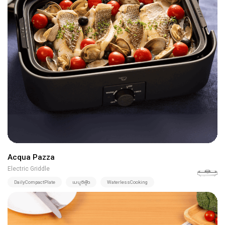
Acqua Pazza
Electric Griddle
DailyCompactPlate
เมนูซีฟู๊ด
WaterlessCooking