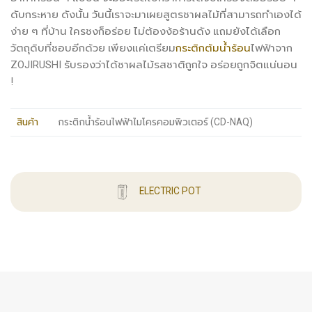
ดับกระหาย ดังนั้น วันนี้เราจะมาเผยสูตรชาผลไม้ที่สามารถทำเองได้
ง่าย ๆ ที่บ้าน ใครชงก็อร่อย ไม่ต้องง้อร้านดัง แถมยังได้เลือก
วัตถุดิบที่ชอบอีกด้วย เพียงแค่เตรียม
กระติกต้มน้ำร้อน
ไฟฟ้าจาก
ZOJIRUSHI รับรองว่าได้ชาผลไม้รสชาติถูกใจ อร่อยถูกจิตแน่นอน
!
สินค้า
กระติกน้ำร้อนไฟฟ้าไมโครคอมพิวเตอร์ (CD-NAQ)
ELECTRIC POT