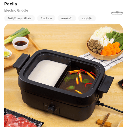
Paella
Electric Griddle
DailyCompactPlate
FlatPlate
เมนูปาร์ตี้
เมนูซีฟู๊ด