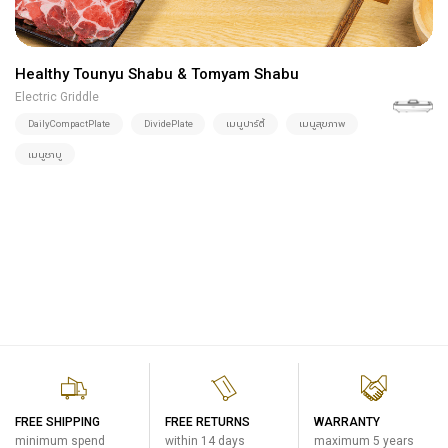
Healthy Tounyu Shabu & Tomyam Shabu
Electric Griddle
DailyCompactPlate
DividePlate
เมนูปาร์ตี้
เมนูสุขภาพ
เมนูชาบู
FREE SHIPPING
FREE RETURNS
WARRANTY
minimum spend
within 14 days
maximum 5 years