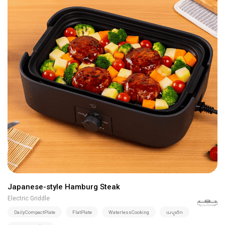
Japanese-style Hamburg Steak
Electric Griddle
DailyCompactPlate
FlatPlate
WaterlessCooking
เมนูเด็ก