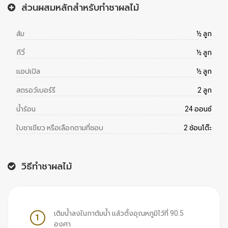
ส่วนผสมหลักสำหรับทำชาผลไม้
ส้ม
½ ลูก
กีวี่
½ ลูก
แอปเปิล
½ ลูก
สตรอว์เบอร์รี
2 ลูก
น้ำร้อน
24 ออนซ์
ใบชาเขียว หรือเลือกตามที่ชอบ
2 ช้อนโต๊ะ
วิธีทำชาผลไม้
เติมน้ำลงในกาต้มน้ำ แล้วตั้งอุณหภูมิไว้ที่ 90.5
1
องศา