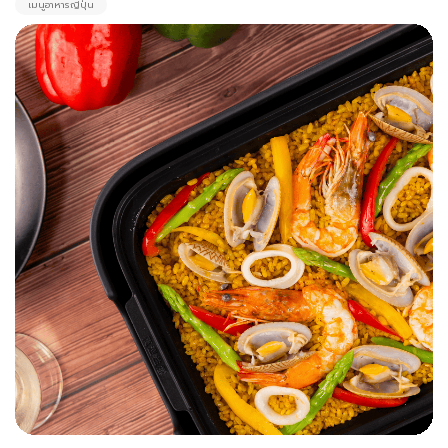
เมนูอาหารญี่ปุ่น