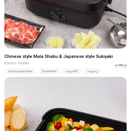
Chinese style Mala Shabu & Japanese style Sukiyaki
Electric Griddle
DailyCompactPlate
DividePlate
เมนูปาร์ตี้
เมนูชาบู