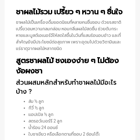
ชาผลไม้รวม เปรี้ยว ๆ หวาน ๆ ชื่นใจ
ชาผลไม้เป็นเครื่องดื่มยอดนิยมที่หลายคนชื่นชอบ ด้วยรสชาติ
เปรี้ยวอมหวานกลมกล่อม หอมกลิ่นผลไม้สดชื่น ช่วยดับกระ
หายและบูสต์เอเนอร์จีให้สดใสขึ้นในวันที่แสนร้อนอบอ้าว และที่
สำคัญยังมีประโยชน์ต่อสุขภาพ เพราะอุดมไปด้วยวิตามินและ
แร่ธาตุจากผลไม้หลากชนิด
สูตรชาผลไม้ ชงเองง่าย ๆ ไม่ต้อง
ง้อผงชา
ส่วนผสมหลักสำหรับทำชาผลไม้มีอะไร
บ้าง ?
ส้ม ½ ลูก
กีวี่ ½ ลูก
แอปเปิล ½ ลูก
สตรอว์เบอร์รี 2 ลูก
น้ำร้อน 24 ออนซ์
ใบชาเขียว หรือเลือกตามที่ชอบ 2 ช้อนโต๊ะ