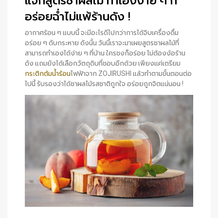
แจกสูตรชาผลไม้ ทำเองง่าย ๆ ก็
อร่อยฉ่ำไม่แพ้ร้านดัง !
อากาศร้อน ๆ แบบนี้ จะมีอะไรดีไปกว่าการได้จิบเครื่องดื่ม
อร่อย ๆ ดับกระหาย ดังนั้น วันนี้เราจะมาเผยสูตรชาผลไม้ที่
สามารถทำเองได้ง่าย ๆ ที่บ้าน ใครชงก็อร่อย ไม่ต้องง้อร้าน
ดัง แถมยังได้เลือกวัตถุดิบที่ชอบอีกด้วย เพียงแค่เตรียม
กระติกต้มน้ำร้อน
ไฟฟ้าจาก ZOJIRUSHI แล้วทำตามขั้นตอนต่อ
ไปนี้ รับรองว่าได้ชาผลไม้รสชาติถูกใจ อร่อยถูกจิตแน่นอน !