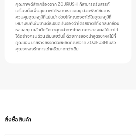
คุณภาพดีสักเครื่องจาก ZOJIRUSHI ก็สามารถรังสรรค์
เครื่องดื่มเพื่อสุขภาพได้หลากหลายเมนู ด้วยฟังก์ชันการ
ควบคุมอุณหภูมิที่แม่นยำ ช่วยให้คุณชงชาได้ในอุณหภูมิที่
เหมาะสมกับใบชาแต่ละชนิด รับรองว่าได้รสชาติที่ทั้งกลมกล่อม
หอมละมุน แล้วยังรักษาคุณค่าทางโภชนาการของผลไม้เอาไว้
ได้อย่างครบถ้วน เริ่มเลยวันนี้ ด้วยการลองนำสูตรชาผลไม้ที่
คุณชอบ มาสร้างสรรค์ด้วยผลิตภัณฑ์จาก ZOJIRUSHI แล้ว
คุณจะหลงรักการเข้าครัวมากกว่าเดิม
สั่งซื้อสินค้า