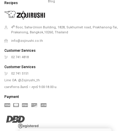
Blog
Recipes
th
4
floor, Saha-Union Building, 1828, Sukhumvit road, Prakhanong-Tai,
Prakanong, Bangkok,10260, Thailand
info@zojirushi.co.th
Customer Services
02 741 4818
Customer Services
02 741 5151
Line OA. @Zojirushi_th
เวลาทำการ จันทร์ – ศุกร์ 9.00-18.00 น.
Payment