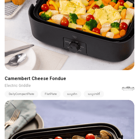
Camembert Cheese Fondue
Electric Griddle
DailyCompactPlate
FlatPlate
เมนูเด็ก
เมนูปาร์ตี้