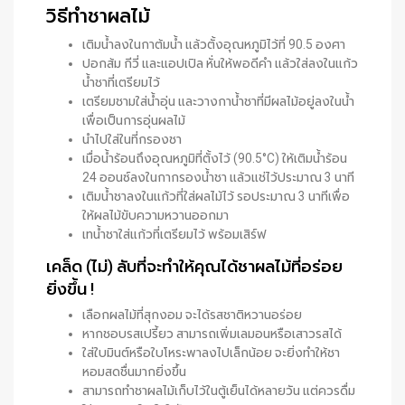
วิธีทำชาผลไม้
เติมน้ำลงในกาต้มน้ำ แล้วตั้งอุณหภูมิไว้ที่ 90.5 องศา
ปอกส้ม กีวี่ และแอปเปิล หั่นให้พอดีคำ แล้วใส่ลงในแก้ว
น้ำชาที่เตรียมไว้
เตรียมชามใส่น้ำอุ่น และวางกาน้ำชาที่มีผลไม้อยู่ลงในน้ำ
เพื่อเป็นการอุ่นผลไม้
นำไปใส่ในที่กรองชา
เมื่อน้ำร้อนถึงอุณหภูมิที่ตั้งไว้ (90.5°C) ให้เติมน้ำร้อน
24 ออนซ์ลงในกากรองน้ำชา แล้วแช่ไว้ประมาณ 3 นาที
เติมน้ำชาลงในแก้วที่ใส่ผลไม้ไว้ รอประมาณ 3 นาทีเพื่อ
ให้ผลไม้ขับความหวานออกมา
เทน้ำชาใส่แก้วที่เตรียมไว้ พร้อมเสิร์ฟ
เคล็ด (ไม่) ลับที่จะทำให้คุณได้ชาผลไม้ที่อร่อย
ยิ่งขึ้น !
เลือกผลไม้ที่สุกงอม จะได้รสชาติหวานอร่อย
หากชอบรสเปรี้ยว สามารถเพิ่มเลมอนหรือเสาวรสได้
ใส่ใบมินต์หรือใบโหระพาลงไปเล็กน้อย จะยิ่งทำให้ชา
หอมสดชื่นมากยิ่งขึ้น
สามารถทำชาผลไม้เก็บไว้ในตู้เย็นได้หลายวัน แต่ควรดื่ม