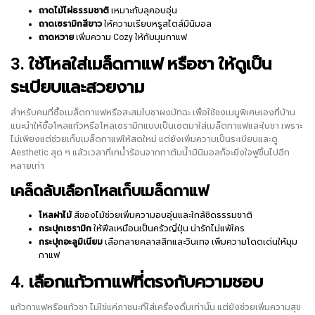
ถาดไม้ไผ่ธรรมชาติ
เหมาะกับลุคอบอุ่น
ถาดเซรามิกสีขาว
ให้ความเรียบหรูสไตล์มินิมอล
ถาดหวาย
เพิ่มความ Cozy ให้กับมุมกาแฟ
3. ใช้โหลใส่เมล็ดกาแฟ หรือชา ให้ดูเป็น
ระเบียบและสวยงาม
สำหรับคนที่ซื้อเมล็ดกาแฟหรือสะสมใบชาผงมัทฉะ เพื่อใช้ชงเมนูพิเศษเองที่บ้าน
แนะนำให้ซื้อโหลแก้วหรือโหลเซรามิกแบบเป็นเซตมาใส่เมล็ดกาแฟและใบชา เพราะ
ไม่เพียงแต่ช่วยเก็บเมล็ดกาแฟให้สดใหม่ แต่ยังเพิ่มความเป็นระเบียบและดู
Aesthetic สุด ๆ แล้วเวลาที่เทน้ำร้อนจากกาต้มน้ำมินิมอลก็จะยิ่งใจฟูขึ้นไปอีก
หลายเท่า
เคล็ดลับเลือกโหลเก็บเมล็ดกาแฟ
โหลฝาไม้
สีของไม้ช่วยเพิ่มความอบอุ่นและใกล้ชิดธรรมชาติ
กระปุกเซรามิก
ให้ฟีลเหมือนเป็นครัวญี่ปุ่น น่ารักไม่แพ้ใคร
กระปุกอะลูมิเนียม
เลือกลายคลาสสิกและวินเทจ เพิ่มความโดดเด่นให้มุม
กาแฟ
4. เลือกแก้วกาแฟที่ตรงกับความชอบ
แก้วกาแฟหรือแก้วชา ไม่ใช่แค่ภาชนะที่ใส่เครื่องดื่มเท่านั้น แต่ยังช่วยเพิ่มความสุข