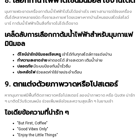
8. เลือกกาน้ำไฟฟ้าดีไซน์มินิมอล ใช้งานได้ดี
มุมกาแฟจะขาดเครื่องกาต้มน้ำไฟฟ้าไปไม่ได้อย่างไร เพราะสามารถใช้ชงเครื่อง
ดื่มได้หลากหลายชนิด ทั้งชาและกาแฟ โดยเฉพาะหากบ้านไหนชอบสไตล์สโลว์
บาร์ กาต้มน้ำไฟฟ้าเป็นสิ่งที่ขาดไม่ได้เด็ดขาด
เคล็ดลับการเลือก
กาต้มน้ำไฟฟ้า
สำหรับมุมกาแฟ
มินิมอล
ดีไซน์น่ารักมินิมอลเรียบหรู
เข้าได้กับทุกสไตล์การแต่งบ้าน
ทำความสะอาดง่าย
ฝาถอดได้ ล้างสะดวก เติมน้ำง่าย
ปลอดภัย
มีระบบป้องกันน้ำรั่วซึม
ประหยัดไฟ
ช่วยลดค่าใช้จ่ายประจำเดือน
9. ตกแต่งด้วยภาพวาดหรือโปสเตอร์
หากมุมกาแฟมีพื้นที่ติดภาพวาดหรือโปสเตอร์ ลองนำภาพวาด หรือ Quote น่ารัก
ๆ มาติดไว้บริเวณผนัง ช่วยเพิ่มพลังใจและความสุขเล็ก ๆ ในยามเช้า
ไอเดียข้อความที่น่ารัก ๆ
"But First, Coffee"
"Good Vibes Only"
"Enjoy the Little Things"