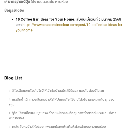
✅ มาตรฐานญี่ปุ่น
ใช้งานปลอดภัย หายห่วง
ข้อมูลอ้างอิง
10 Coffee Bar Ideas for Your Home.
สืบค้นเมื่อวันที่ 6 มีนาคม 2568
จาก
https://www.seasonsincolour.com/post/10-coffee-bar-ideas-for-
your-home
Blog List
3 ไอเดียแมทช์ไอเท็มโซจิให้เข้ากับบ้านสไตล์มินิมอล แบบไม่ต้องรีโนเวท
กระติกน้ำเด็ก ควรเลือกอย่างไรให้ปลอดภัย ใช้งานได้จริง และเหมาะกับลูกของ
คุณ
รู้จัก “ข้าวโอ๊ตแบบหุง” ทางเลือกใหม่ของคนรักสุขภาพที่อยากอิ่มนานและได้สาร
อาหารครบ
เคล็ดลับหุงข้าวให้อร่อย: เพราะหม้อหุงข้าวคือหัวใจหลักของความอร่อย