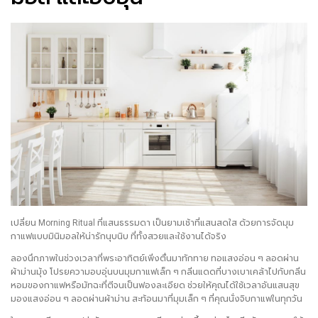
เปลี่ยน Morning Ritual ที่แสนธรรมดา เป็นยามเช้าที่แสนสดใส ด้วยการจัดมุม
กาแฟแบบมินิมอลให้น่ารักนุบนิบ ที่ทั้งสวยและใช้งานได้จริง
ลองนึกภาพในช่วงเวลาที่พระอาทิตย์เพิ่งตื่นมาทักทาย ทอแสงอ่อน ๆ ลอดผ่าน
ผ้าม่านมุ้ง โปรยความอบอุ่นบนมุมกาแฟเล็ก ๆ กลิ่นแดดที่บางเบาเคล้าไปกับกลิ่น
หอมของกาแฟหรือมัทฉะที่ตีจนเป็นฟองละเอียด ช่วยให้คุณได้ใช้เวลาอันแสนสุข
มองแสงอ่อน ๆ ลอดผ่านผ้าม่าน สะท้อนมาที่มุมเล็ก ๆ ที่คุณนั่งจิบกาแฟในทุกวัน