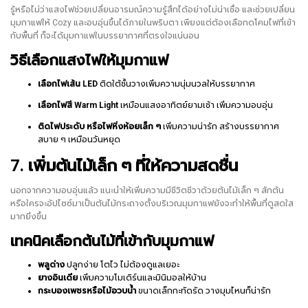
รู้หรือไม่ว่าแสงไฟช่วยเปลี่ยนอารมณ์ความรู้สึกได้อย่างไม่น่าเชื่อ และช่วยเปลี่ยน
มุมกาแฟให้ Cozy และอบอุ่นขึ้นได้ภายในพริบตา เพียงแต่ต้องเลือกดโคมไฟที่เข้า
กับพื้นที่ ก็จะได้มุมกาแฟในบรรยากาศที่ตรงใจแน่นอน
วิธีเลือกแสงไฟให้มุมกาแฟ
เลือกไฟเส้น LED
ติดใต้ชั้นวางเพิ่มความนุ่มนวลให้บรรยากาศ
เลือกไฟสี Warm Light
เหมือนแสงอาทิตย์ยามเช้า เพิ่มความอบอุ่น
ติดไฟประดับ หรือไฟหิ่งห้อยเล็ก ๆ
เพิ่มความน่ารัก สร้างบรรยากาศ
สบาย ๆ เหมือนวันหยุด
7. เพิ่มต้นไม้เล็ก ๆ ที่ให้ความสดชื่น
นอกจากความอบอุ่นแล้ว แนะนำให้เพิ่มความมีชีวิตชีวาด้วยต้นไม้เล็ก ๆ สักต้น
หรือใครจะอัปไซซ์มาเป็นต้นไม้กระถางตั้งบริเวณมุมกาแฟยังจะทำให้พื้นที่ดูสดใส
มากยิ่งขึ้น
เทคนิคเลือกต้นไม้ที่เข้ากับมุมกาแฟ
พลูด่าง
ปลูกง่าย โตไว ไม่ต้องดูแลเยอะ
ยางอินเดีย
เพิ่มความโมเดิร์นและมินิมอลให้บ้าน
กระบองเพชรหรือไม้อวบน้ำ
ขนาดเล็กกะทัดรัด วางมุมไหนก็น่ารัก