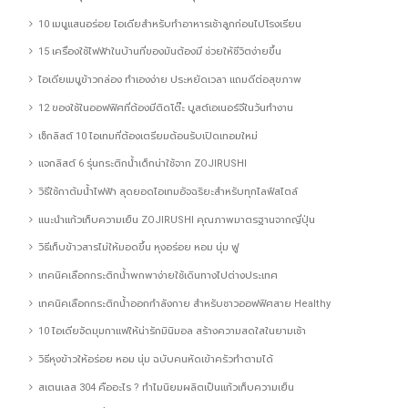
10 เมนูแสนอร่อย ไอเดียสำหรับทำอาหารเช้าลูกก่อนไปโรงเรียน
15 เครื่องใช้ไฟฟ้าในบ้านที่ของมันต้องมี ช่วยให้ชีวิตง่ายขึ้น
ไอเดียเมนูข้าวกล่อง ทำเองง่าย ประหยัดเวลา แถมดีต่อสุขภาพ
12 ของใช้ในออฟฟิศที่ต้องมีติดโต๊ะ บูสต์เอเนอร์จีในวันทำงาน
เช็กลิสต์ 10 ไอเทมที่ต้องเตรียมต้อนรับเปิดเทอมใหม่
แจกลิสต์ 6 รุ่นกระติกน้ำเด็กน่าใช้จาก ZOJIRUSHI
วิธีใช้กาต้มน้ำไฟฟ้า สุดยอดไอเทมอัจฉริยะสำหรับทุกไลฟ์สไตล์
แนะนำแก้วเก็บความเย็น ZOJIRUSHI คุณภาพมาตรฐานจากญี่ปุ่น
วิธีเก็บข้าวสารไม่ให้มอดขึ้น หุงอร่อย หอม นุ่ม ฟู
เทคนิคเลือกกระติกน้ำพกพาง่ายใช้เดินทางไปต่างประเทศ
เทคนิคเลือกกระติกน้ำออกกำลังกาย สำหรับชาวออฟฟิศสาย Healthy
10 ไอเดียจัดมุมกาแฟให้น่ารักมินิมอล สร้างความสดใสในยามเช้า
วิธีหุงข้าวให้อร่อย หอม นุ่ม ฉบับคนหัดเข้าครัวทำตามได้
สเตนเลส 304 คืออะไร ? ทำไมนิยมผลิตเป็นแก้วเก็บความเย็น